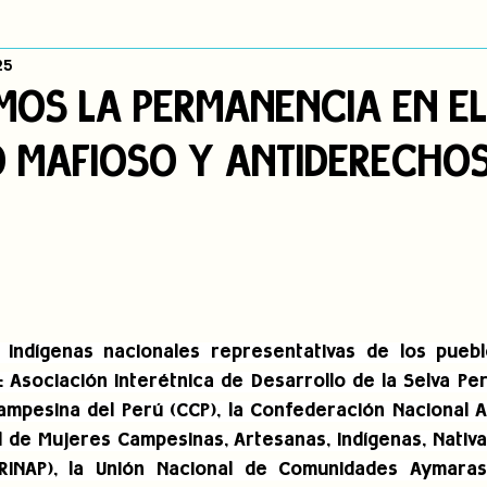
25
dígena
Publicaciones
Consulta previa
Sin categoría
A
OS LA PERMANENCIA EN EL
O MAFIOSO Y ANTIDERECHO
Observatorio de consulta previa
Mujeres indígenas
Territorios in
incidencia
PNPI
Nuestras Raíces Cuentan
 indígenas nacionales representativas de los puebl
: Asociación Interétnica de Desarrollo de la Selva Per
mpesina del Perú (CCP), la Confederación Nacional Agr
 de Mujeres Campesinas, Artesanas, Indígenas, Nativas
INAP), la 
Unión Nacional de Comunidades Aymaras