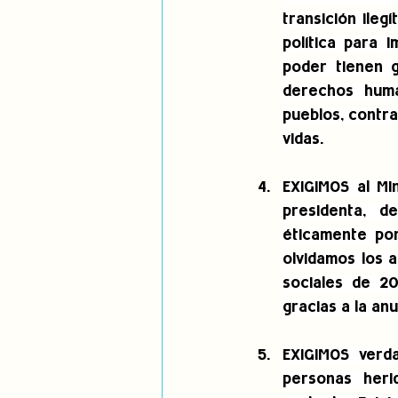
transición ileg
política para 
poder tienen g
derechos huma
pueblos, contra
vidas.
EXIGIMOS al Min
presidenta, d
éticamente por
olvidamos los 
sociales de 20
gracias a la anu
EXIGIMOS verda
personas heri