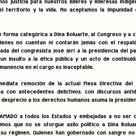
mos justicia para nuestros líderes y lideresas indíge
l territorio y la vida. No aceptamos la impunidad 
forma categórica a Dina Boluarte, al Congreso y a c
uienes no cuentan ni contarán jamás con el respald
gada del congresista José Jerí a la presidencia del pa
un insulto a la ética pública y un acto de continuid
manencia en el cargo es inaceptable.
mediata remoción de la actual Mesa Directiva del 
a con antecedentes delictivos, con discursos antid
e desprecio a los derechos humanos asuma la presidenc
MADO a todos los Estados y embajadas a no ser có
gimos que no se otorgue asilo político a Dina Boluar
 su régimen. Quienes han gobernado con sangre no p