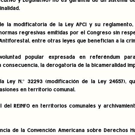
cutivo y Legislativo) no es garantía de un sistema d
nalidad. 
e la modificatoria de la Ley APCI y su reglamento, y
normas regresivas emitidas por el Congreso sin respet
Antiforestal, entre otras leyes que benefician a la crim
voluntad popular expresada en referéndum para
n consecuencia, la derogatoria de la bicameralidad im
la Ley N.º 32293 (modificación de la Ley 24657), q
asiones en territorio comunal. 
l del REINFO en territorios comunales y archivamient
gencia de la Convención Americana sobre Derechos H