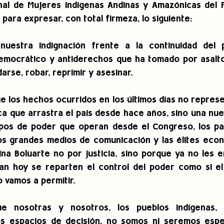
s para expresar, con total firmeza, lo siguiente:
uestra indignación frente a la continuidad del p
democrático y antiderechos que ha tomado por asalto 
ndarse, robar, reprimir y asesinar.
los hechos ocurridos en los últimos días no represen
ítica que arrastra el país desde hace años, sino una nu
pos de poder que operan desde el Congreso, los part
los grandes medios de comunicación y las élites econ
a Boluarte no por justicia, sino porque ya no les era
ían hoy se reparten el control del poder como si el
o vamos a permitir.
e nosotras y nosotros, los pueblos indígenas, h
os espacios de decisión, no somos ni seremos espec