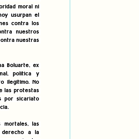
ridad moral ni 
oy usurpan el 
es contra los 
tra nuestros 
ontra nuestras 
a Boluarte, ex 
l, política y 
ilegítimo. No 
 las protestas 
por sicariato 
cia.
 mortales, las 
 derecho a la 