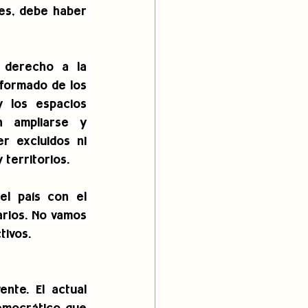
es, debe haber 
 derecho a la 
nformado de los 
 los espacios 
 ampliarse y 
 excluidos ni 
territorios.
l país con el 
arios. No vamos 
tivos.
te. El actual 