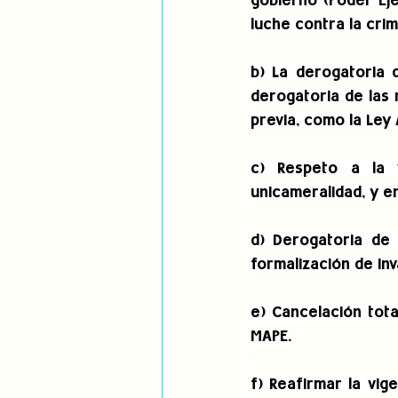
gobierno (Poder Eje
luche contra la crimi
b) La derogatoria d
derogatoria de las 
previa, como la Ley 
c) Respeto a la 
unicameralidad, y e
d) Derogatoria de 
formalización de inv
e) Cancelación tota
MAPE.
f) Reafirmar la vi