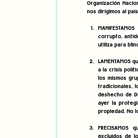
nos dirigimos al paí
MANIFESTAMOS n
corrupto, anti
utiliza para bli
LAMENTAMOS que 
a la crisis pol
los mismos gru
tradicionales, 
deshecho de Din
ayer la proteg
propiedad. No l
PRECISAMOS qu
excluidos de l