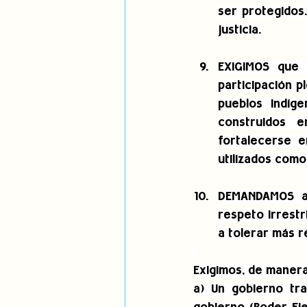
ser protegidos.
justicia.
EXIGIMOS que 
participación p
pueblos indíg
construidos 
fortalecerse e
utilizados como
DEMANDAMOS al
respeto irrestr
a tolerar más r
Exigimos, de manera
a) Un gobierno tra