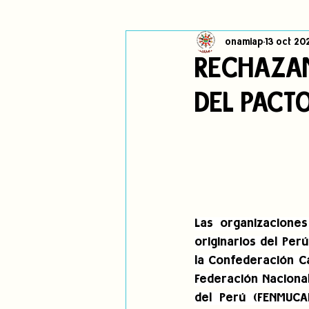
onamiap
13 oct 20
Cambio climático
Navegador in
RECHAZAM
DEL PACT
Alertas
Pronunciamientos
jóvenes indígenas
Incidencias
Las organizaciones
originarios del Perú
la Confederación Ca
Federación Nacional
del Perú (FENMUCAR