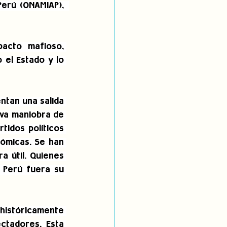
Organización Nacional de Mujeres Indígenas Andinas y Amazónicas del Perú (ONAMIAP),  
acto mafioso, 
el Estado y lo 
tan una salida 
eva maniobra de 
idos políticos 
ómicas. Se han 
 útil. Quienes 
 Perú fuera su 
istóricamente 
tadores. Esta 