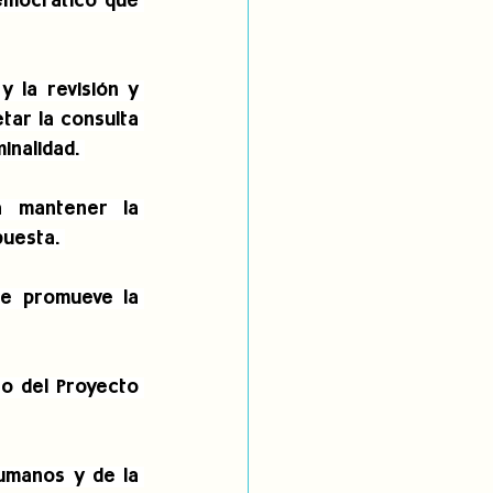
emocrático que 
 la revisión y 
ar la consulta 
inalidad. 
 mantener la 
puesta. 
ue promueve la 
o del Proyecto 
umanos y de la 