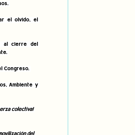
os. 
 el olvido, el 
al cierre del 
te. 
el Congreso. 
os, Ambiente y 
rza colectiva! 
vilización del 