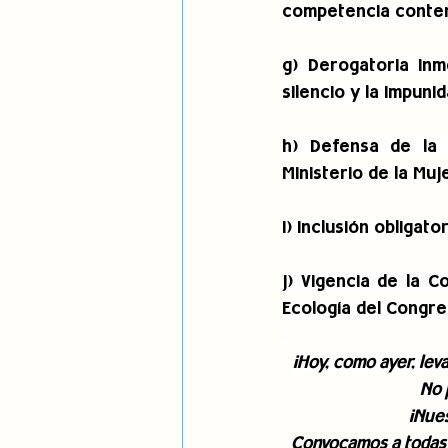
competencia conten
g) Derogatoria inme
silencio y la impunid
h) Defensa de la 
Ministerio de la Muje
i) Inclusión obligat
j) Vigencia de la 
Ecología del Congre
¡Hoy, como ayer, lev
No 
¡Nues
Convocamos a todas 