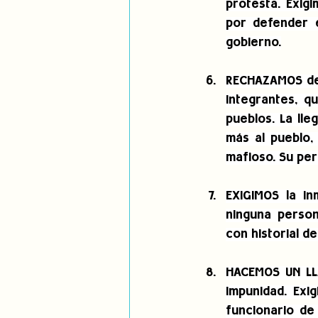
protesta. Exigi
por defender e
gobierno.
RECHAZAMOS de 
integrantes, q
pueblos. La lle
más al pueblo, 
mafioso. Su per
EXIGIMOS la in
ninguna person
con historial d
HACEMOS UN LLA
impunidad. Exi
funcionario de