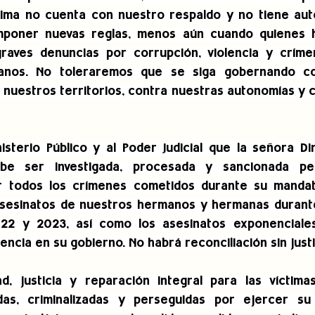
ítima no cuenta con nuestro respaldo y no tiene auto
imponer nuevas reglas, menos aún cuando quienes h
raves denuncias por corrupción, violencia y crímen
nos. No toleraremos que se siga gobernando con
 nuestros territorios, contra nuestras autonomías y c
isterio Público y al Poder Judicial que la señora Din
ebe ser investigada, procesada y sancionada pena
 todos los crímenes cometidos durante su mandato 
asesinatos de nuestros hermanos y hermanas durante
22 y 2023, así como los asesinatos exponenciales 
encia en su gobierno. No habrá reconciliación sin justi
d, justicia y reparación integral para las víctimas
das, criminalizadas y perseguidas por ejercer su