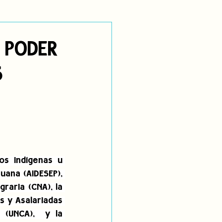
utoidentificación
 PODER
S
dígenas
os indígenas u 
uana (AIDESEP), 
aria (CNA), la 
 y Asalariadas 
 (UNCA),  
y la 