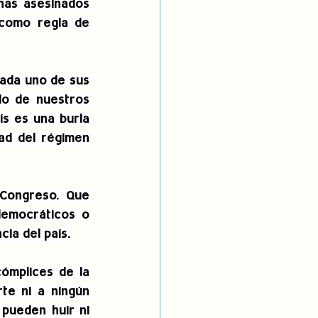
nas asesinados 
como regla de 
ada uno de sus 
o de nuestros 
ís es una burla 
ad del régimen 
Congreso. Que 
emocráticos o 
ia del país.
mplices de la 
te ni a ningún 
ueden huir ni 