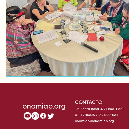
CONTACTO
onamiap.org
Jr. Santa Rosa 327 Lima, Perú.
01-4280635 / 953 532 064
onamiap@onamiap.org