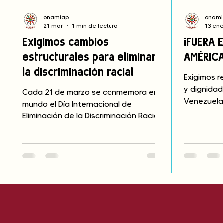
onamiap
onami
21 mar
1 min de lectura
13 en
Exigimos cambios
¡FUERA 
estructurales para eliminar
AMÉRICA
la discriminación racial
Exigimos r
y dignidad
Cada 21 de marzo se conmemora en el
Venezuela 
mundo el Día Internacional de
está most
Eliminación de la Discriminación Racial.
Es el poder
Este año la fecha nos encuentra en un
gobierno 
contexto global adverso, en el que los
poner orde
odios basados en supuestas
un solo ob
supremacías raciales arremeten
petróleo. 
contra la paz y la soberanía de los
que no per
países y sus pueblos. El Perú no es una
mínimamen
excepción. En este país el racismo es
respeto, d
estructural, impuesto desde la
propia jus