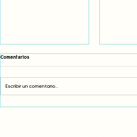
Comentarios
Escribir un comentario...
Comunidades asháninkas
COP30: Resi
actualizan sus estatutos
frente a la
comunales para fortalecer
complicidad
su autonomía y gobernanza
climática
territorial.
CONTACTO