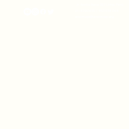
onamiap.org
Jr. Santa Rosa 327 Lima, Perú.
01-4280635 / 953 532 064
onamiap@onamiap.org