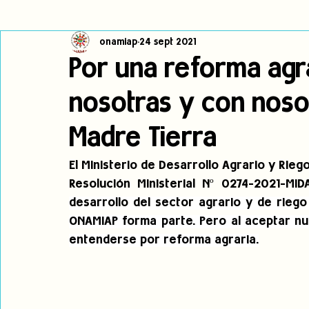
onamiap
24 sept 2021
Cambio climático
Navegador indígena
Publicaciones
Por una reforma agra
nosotras y con noso
Alertas
Pronunciamientos
Observatorio de consulta previa
Madre Tierra
jóvenes indígenas
Incidencias
incidencia
PNPI
El Ministerio de Desarrollo Agrario y Riego
Resolución Ministerial Nº 0274-2021-MIDA
desarrollo del sector agrario y de riego 
ONAMIAP forma parte. Pero al aceptar nu
entenderse por reforma agraria.