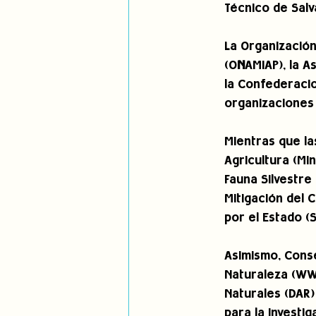
Técnico de Sal
La Organización
(O
N
AMIAP), la A
la Confederacio
organizaciones 
Mientras que la
Agricultura (Min
Fauna Silvestre
Mitigación del 
por el Estado (
Asimismo, Conse
Naturaleza (WWF
Naturales (DAR)
para la Investig