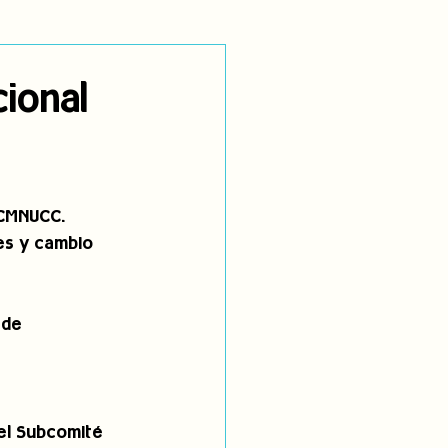
utoidentificación
cional
dígenas
CMNUCC. 
es y cambio 
 de 
el Subcomité 