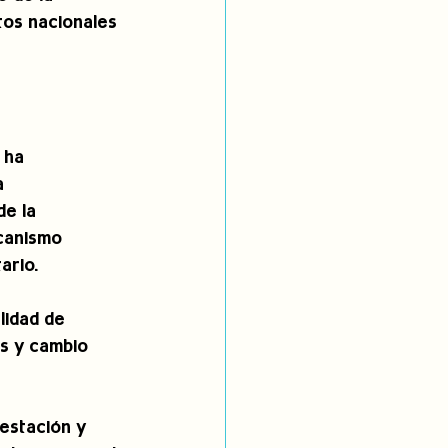
tos nacionales 
 ha 
a 
e la 
canismo 
ario.
lidad de 
s y cambio 
estación y 