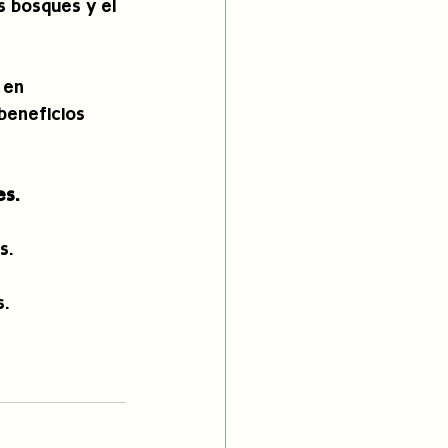
s bosques y el 
 en 
beneficios 
s. 
s. 
. 