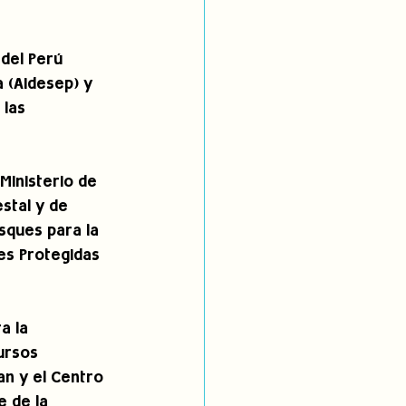
del Perú 
a (Aidesep) y 
las 
Ministerio de 
estal y de 
sques para la 
es Protegidas 
a la 
ursos 
an y el Centro 
e de la 