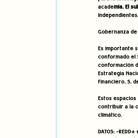
acade
mia. El s
independientes
Gobernanza de 
Es importante 
conformado el S
conformación de
Estrategia Naci
Financiero, S. 
Estos espacios 
contribuir a l
climático.
DATOS: -REDD+ e