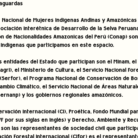
vaguardas
 Nacional de Mujeres Indígenas Andinas y Amazónicas 
sociación Interétnica de Desarrollo de la Selva Peruan
n de Nacionalidades Amazonicas del Perú (Conap) son 
indígenas que participamos en este espacio.
s entidades del Estado que participan son el Minam, el 
agri), el Ministerio de Cultura, el Servicio Nacional For
 (Serfor), el Programa Nacional de Conservación de Bo
Cambio Climático, el Servicio Nacional de Áreas Natural
Sernanp) y los gobiernos regionales amazónicos.
rvación Internacional (CI), Proética, Fondo Mundial par
 por sus siglas en inglés) y Derecho, Ambiente y Rec
 son las representantes de sociedad civil que particip
ación Forestal Internacional (Cifor) es el representant