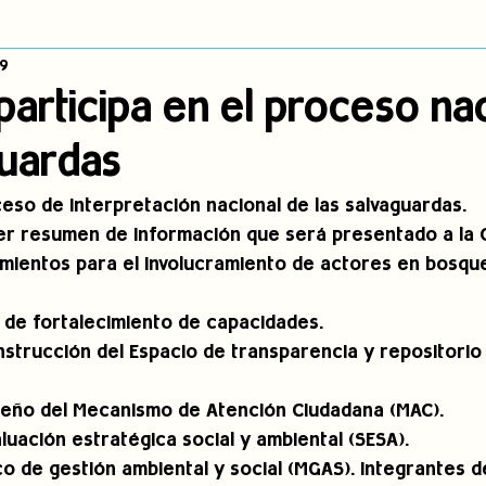
9
dígena
Publicaciones
Consulta previa
Sin categoría
A
articipa en el proceso na
guardas
Observatorio de consulta previa
Mujeres indígenas
Territorios in
ceso de interpretación nacional de las salvaguardas. 
mer resumen de información que será presentado a la 
incidencia
PNPI
Nuestras Raíces Cuentan
eamientos para el involucramiento de actores en bosqu
n de fortalecimiento de capacidades. 
nstrucción del Espacio de transparencia y repositorio
iseño del Mecanismo de Atención Ciudadana (MAC). 
aluación estratégica social y ambiental (SESA). 
o de gestión ambiental y social (MGAS). Integrantes d