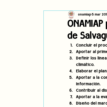
onamiap
5 mar 201
Cambio climático
Navegador in
ONAMIAP p
de Salva
Alertas
Pronunciamientos
Concluir el pro
Aportar al pri
jóvenes indígenas
Incidencias
Definir los lin
climático. 
Elaborar el pla
Aportar a la co
información. 
Contribuir al d
Aportar a la ev
Diseño del marc