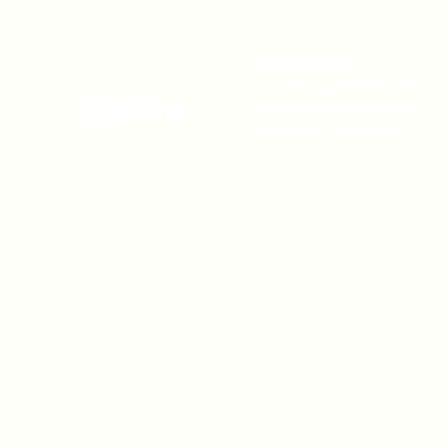
complicidad de la cumbre
Madre Natu
climática
CONTACTO
onamiap.org
Jr. Santa Rosa 327 Lima, Perú.
01-4280635 / 953 532 064
onamiap@onamiap.org