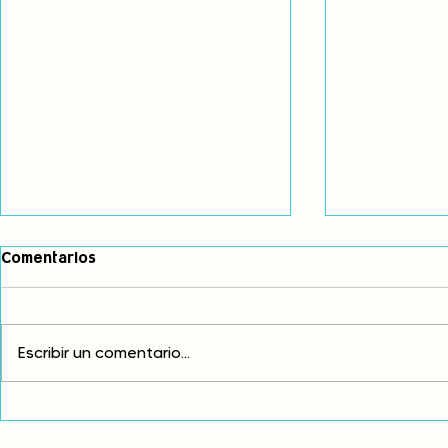
Comentarios
Escribir un comentario...
COP30: Resistencia indígena
Fortalecem
frente a la incoherencia y
voces para 