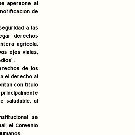
e apersone al 
notificación de 
eguridad a las 
egar derechos 
tera agrícola, 
s ejes viales, 
dios”.
rechos de los 
a el derecho al 
ntan con título 
principalmente 
 saludable, al 
titucional se 
l, el Convenio 
 Humanos. 