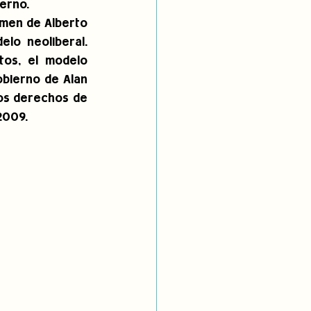
erno.
imen de Alberto 
lo neoliberal. 
os, el modelo 
bierno de Alan 
los derechos de 
2009.