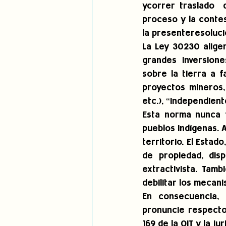
ycorrer traslado  
proceso y la contest
la presenteresoluci
La Ley 30230 aliger
grandes inversion
sobre la tierra a f
proyectos mineros, 
etc.), “independient
Esta norma nunca f
pueblos indígenas. 
territorio. El Estad
de propiedad, disp
extractivista. Tamb
debilitar los mecani
En consecuencia, 
pronuncie respecto 
169 de la OIT y la 