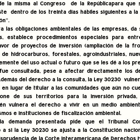
de la misma al Congreso  de la Repúblicapara que s
e  dentro de los treinta días hábiles siguientes a la 
ón”.
a las obligaciones ambientales de las empresas, da s
es, establece procedimientos especiales para entr
avor de proyectos de inversión (ampliación de la fron
de hidrocarburos, forestales, agroindustriales, nuevo
emente del uso actual o futuro que se les dé a los pre
ue consultada, pese a afectar directamente los de
Además del derecho a la consulta, la Ley 30230  vulner
o, en lugar de titular a las comunidades que aún no cue
one de sus territorios para la inversión privada, 
ién vulnera el derecho a vivir en un medio ambiente
smos e instituciones de fiscalización ambiental.
la demanda presentada pide que el Tribunal Cons
a si la Ley 30230 se ajusta a la Constitución naciona
jurisprudencia de la Corte Interamericana de Derechos