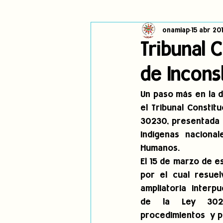
onamiap
15 abr 20
Cambio climático
Navegador in
Tribunal 
de Incons
Alertas
Pronunciamientos
Un paso más en la d
el Tribunal Constit
jóvenes indígenas
Incidencias
30230, presentada e
indígenas naciona
Humanos.
El 15 de marzo de es
por el cual resuel
ampliatoria  interpu
de  la  Ley  3023
procedimientos  y pe