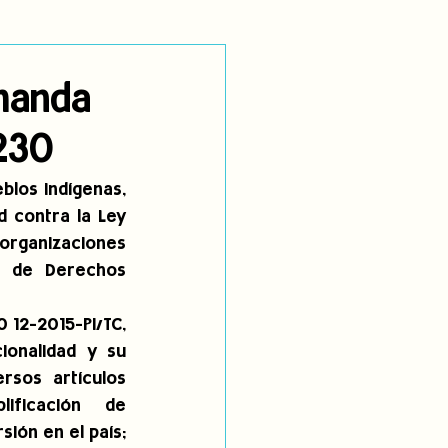
utoidentificación
emanda
0230
dígenas
los indígenas, 
d contra la Ley 
organizaciones 
l de Derechos 
 12-2015-PI/TC, 
onalidad y su 
sos  artículos  
ficación  de  
ión en el país; 