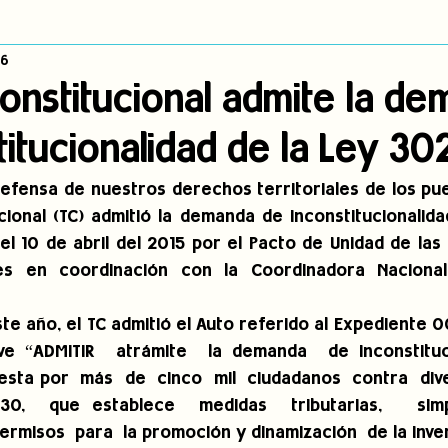
16
dígena
Publicaciones
Consulta previa
Sin categoría
A
Constitucional admite la d
titucionalidad de la Ley 3
Observatorio de consulta previa
Mujeres indígenas
Territorios in
efensa de nuestros derechos territoriales de los pueb
ucional (TC) admitió la demanda de inconstitucionalida
incidencia
PNPI
Nuestras Raíces Cuentan
l 10 de abril del 2015 por el Pacto de Unidad de las 
les en coordinación con la Coordinadora Naciona
te año, el TC admitió el Auto referido al Expediente 00
ve “ADMITIR  atrámite  la demanda  de inconstituci
esta por  más  de  cinco  mil  ciudadanos  contra  diver
0,  que establece  medidas  tributarias,   simpli
rmisos  para  la promoción y dinamización  de la invers