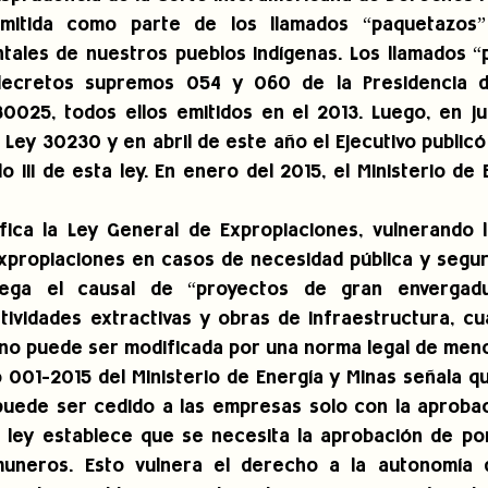
itida como parte de los llamados “paquetazos” 
ales de nuestros pueblos indígenas. Los llamados “
 decretos supremos 054 y 060 de la Presidencia d
30025, todos ellos emitidos en el 2013. Luego, en jun
Ley 30230 y en abril de este año el Ejecutivo publicó 
o III de esta ley. En enero del 2015, el Ministerio de 
ica la Ley General de Expropiaciones, vulnerando la
xpropiaciones en casos de necesidad pública y seguri
ga el causal de “proyectos de gran envergadura
tividades extractivas y obras de infraestructura, cu
 no puede ser modificada por una norma legal de meno
001-2015 del Ministerio de Energía y Minas señala que
uede ser cedido a las empresas solo con la aprobaci
a ley establece que se necesita la aprobación de po
muneros. Esto vulnera el derecho a la autonomía d