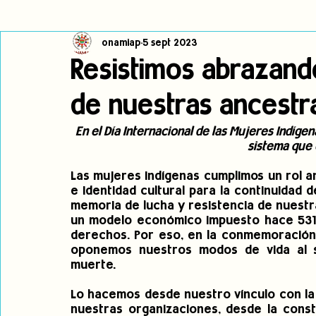
onamiap
5 sept 2023
Cambio climático
Navegador indígena
Publicaciones
Resistimos abrazand
de nuestras ancestr
Alertas
Pronunciamientos
Observatorio de consulta previa
En el Día Internacional de las Mujeres Indíg
sistema que 
jóvenes indígenas
Incidencias
incidencia
PNPI
Las mujeres indígenas cumplimos un rol an
e identidad cultural para la continuidad de
memoria de lucha y resistencia de nuestra
un modelo económico impuesto hace 531 a
derechos. Por eso, en la conmemoración d
oponemos nuestros modos de vida al sis
muerte.
Lo hacemos desde nuestro vínculo con la 
nuestras organizaciones, desde la const