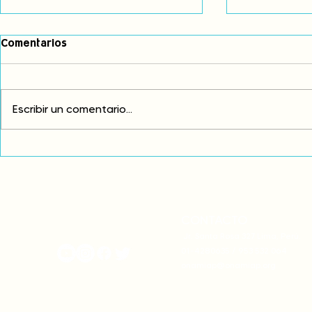
Comentarios
Escribir un comentario...
Comunidades asháninkas
COP30: Resi
actualizan sus estatutos
frente a la
comunales para fortalecer
complicidad
su autonomía y gobernanza
climática
territorial.
CONTACTO
onamiap.org
Jr. Santa Rosa 327 Lima, Perú.
01-4280635 / 953 532 064
onamiap@onamiap.org