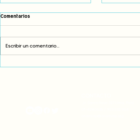
Comentarios
Escribir un comentario...
Comunidades asháninkas
COP30: Resi
actualizan sus estatutos
frente a la
comunales para fortalecer
complicidad
su autonomía y gobernanza
climática
territorial.
CONTACTO
onamiap.org
Jr. Santa Rosa 327 Lima, Perú.
01-4280635 / 953 532 064
onamiap@onamiap.org