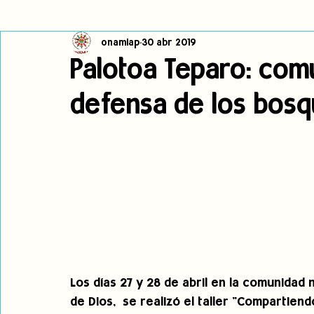
onamiap
30 abr 2019
Cambio climático
Navegador indígena
Publicaciones
Palotoa Teparo: com
defensa de los bos
Alertas
Pronunciamientos
Observatorio de consulta previa
jóvenes indígenas
Incidencias
incidencia
PNPI
Los días 27 y 28 de abril en la comunidad 
de Dios,  se realizó el taller "Compartie