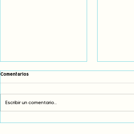
Comentarios
Escribir un comentario...
Comunidades asháninkas
COP30: Resi
actualizan sus estatutos
frente a la
comunales para fortalecer
complicidad