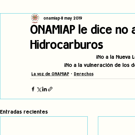
onamiap
8 may 2019
Cambio climático
Navegador indígena
Publicaciones
ONAMIAP le dice no 
Hidrocarburos
Alertas
Pronunciamientos
Observatorio de consulta previa
¡No a la Nueva 
¡No a la vulneración de los 
jóvenes indígenas
Incidencias
incidencia
PNPI
La voz de ONAMIAP
Derechos
Entradas recientes