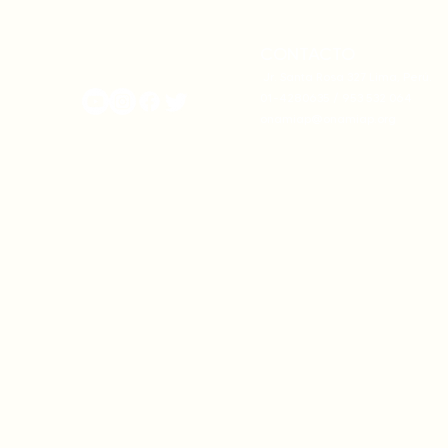
su autonomía y gobernanza
climática
territorial.
CONTACTO
onamiap.org
Jr. Santa Rosa 327 Lima, Perú.
01-4280635 / 953 532 064
onamiap@onamiap.org