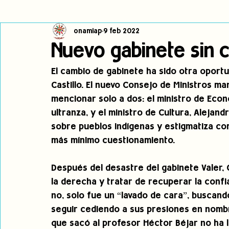
onamiap
9 feb 2022
Cambio climático
Navegador indígena
Publicaciones
Nuevo gabinete sin
El cambio de gabinete ha sido otra oportu
Alertas
Pronunciamientos
Observatorio de consulta previa
Castillo. El nuevo Consejo de Ministros m
mencionar solo a dos: el ministro de Econ
ultranza, y el ministro de Cultura, Alejand
jóvenes indígenas
Incidencias
incidencia
PNPI
sobre pueblos indígenas y estigmatiza co
más mínimo cuestionamiento.
Después del desastre del gabinete Valer, Ca
la derecha y tratar de recuperar la confi
no, solo fue un “lavado de cara”, buscan
seguir cediendo a sus presiones en nombr
que sacó al profesor Héctor Béjar no ha 