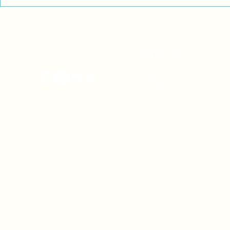
Exigimos cambios
¡FUERA EL I
estructurales para eliminar
AMÉRICA LAT
la discriminación racial
CONTACTO
onamiap.org
Jr. Santa Rosa 327 Lima, Perú.
01-4280635 / 953 532 064
onamiap@onamiap.org