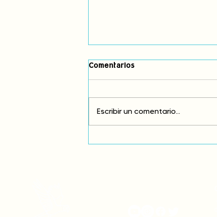
Comentarios
Escribir un comentario...
Comunidades asháninkas
actualizan sus estatutos
comunales para fortalecer
su autonomía y gobernanza
territorial.
onamiap.org
J