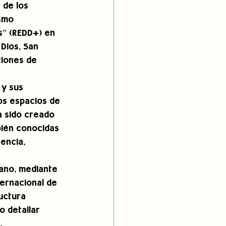
 de los 
smo 
” (REDD+) en 
Dios, San 
ciones de 
 y sus 
los espacios de 
a sido creado 
bién conocidas 
encia, 
uano, mediante 
ternacional de 
uctura 
 detallar 
. 