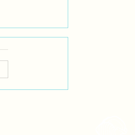
de la Resistencia
gena: no nos
parecerán