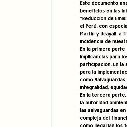
Este documento anal
beneficios en las i
“Reducción de Emis
el Perú, con especi
Martín y Ucayali, a 
incidencia de nuest
En la primera parte
implicancias para lo
participación. En l
para la implementac
como Salvaguardas d
integralidad, equida
En la tercera parte
la autoridad ambient
las salvaguardas en 
compleja del financ
cómo llegarían los 