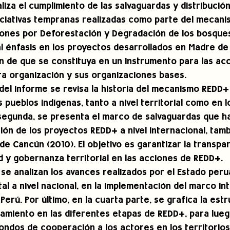
iza el cumplimiento de las salvaguardas y distribución
niciativas tempranas realizadas como parte del mecani
iones por Deforestación y Degradación de los bosques
al énfasis en los proyectos desarrollados en Madre de 
fin de que se constituya en un instrumento para las ac
ra organización y sus organizaciones bases. 
 del informe se revisa la historia del mecanismo REDD+
s pueblos indígenas, tanto a nivel territorial como en 
a segunda, se presenta el marco de salvaguardas que h
ión de los proyectos REDD+ a nivel internacional, tam
e Cancún (2010). El objetivo es garantizar la transpar
d y gobernanza territorial en las acciones de REDD+. 
, se analizan los avances realizados por el Estado per
al a nivel nacional, en la implementación del marco in
Perú. Por último, en la cuarta parte, se grafica la estr
iamiento en las diferentes etapas de REDD+, para luego
fondos de cooperación a los actores en los territorios