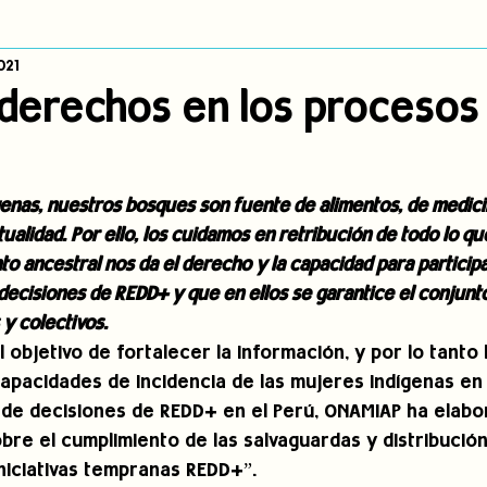
021
dígena
Publicaciones
Consulta previa
Sin categoría
A
derechos en los procesos
Observatorio de consulta previa
Mujeres indígenas
Territorios in
genas, nuestros bosques son fuente de alimentos, de medici
tualidad. Por ello, los cuidamos en retribución de todo lo qu
incidencia
PNPI
Nuestras Raíces Cuentan
o ancestral nos da el derecho y la capacidad para participa
ecisiones de REDD+ y que en ellos se garantice el conjunt
 y colectivos.
objetivo de fortalecer la información, y por lo tanto l
 capacidades de incidencia de las mujeres indígenas en
de decisiones de REDD+ en el Perú, ONAMIAP ha elabo
obre el cumplimiento de las salvaguardas y distribució
iniciativas tempranas REDD+”. 