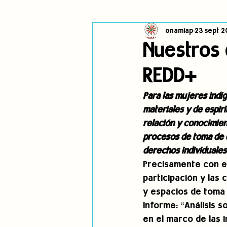
onamiap
23 sept 2
Cambio climático
Navegador in
Nuestros 
REDD+
Alertas
Pronunciamientos
Para las mujeres indí
materiales y de espiri
jóvenes indígenas
Incidencias
relación y conocimient
procesos de toma de d
derechos individuales
Precisamente con el 
participación y las
y espacios de toma 
informe: “Análisis s
en el marco de las 