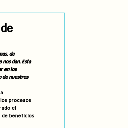
utoidentificación
 de
dígenas
nas, de 
e nos dan. Esta 
r en los 
o de nuestros 
a 
 los procesos 
rado el 
n de beneficios 