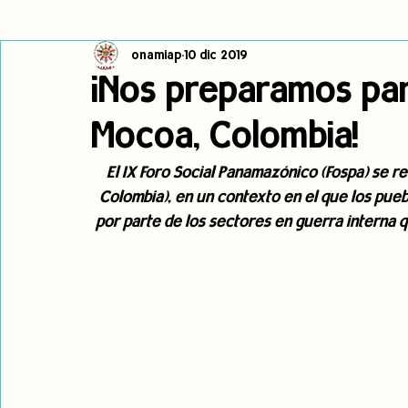
onamiap
10 dic 2019
Cambio climático
Navegador indígena
Publicaciones
¡Nos preparamos par
Mocoa, Colombia!
Alertas
Pronunciamientos
Observatorio de consulta previa
El IX Foro Social Panamazónico (Fospa) se r
Colombia), en un contexto en el que los pueb
jóvenes indígenas
Incidencias
incidencia
PNPI
por parte de los sectores en guerra interna 