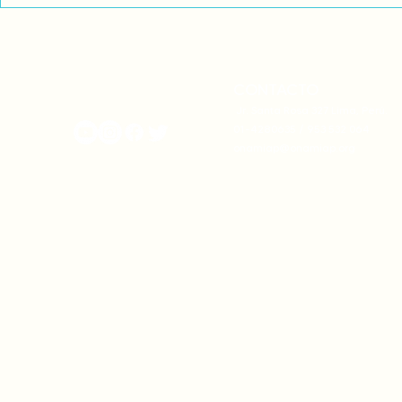
actualizan sus estatutos
frente a la
comunales para fortalecer
complicidad
su autonomía y gobernanza
climática
territorial.
CONTACTO
onamiap.org
Jr. Santa Rosa 327 Lima, Perú.
01-4280635 / 953 532 064
onamiap@onamiap.org