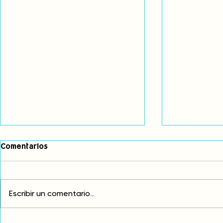
Comentarios
Escribir un comentario...
Comunidades asháninkas
COP30: Resi