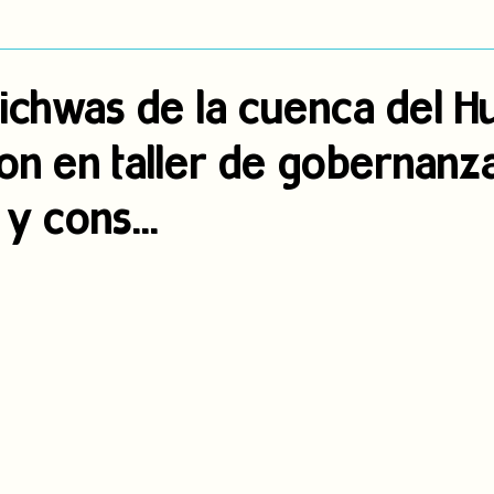
dígena
Publicaciones
Consulta previa
Sin categoría
A
ichwas de la cuenca del Hu
ron en taller de gobernanz
Observatorio de consulta previa
Mujeres indígenas
Territorios in
 y cons...
incidencia
PNPI
Nuestras Raíces Cuentan