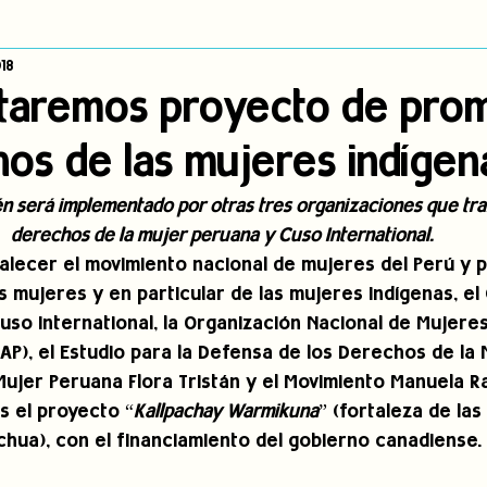
18
dígena
Publicaciones
Consulta previa
Sin categoría
A
taremos proyecto de pro
os de las mujeres indígen
Observatorio de consulta previa
Mujeres indígenas
Territorios in
n será implementado por otras tres organizaciones que trab
derechos de la mujer peruana y Cuso International.
incidencia
PNPI
Nuestras Raíces Cuentan
talecer el movimiento nacional de mujeres del Perú y 
 mujeres y en particular de las mujeres indígenas, el
uso International, la Organización Nacional de Mujeres
P), el Estudio para la Defensa de los Derechos de la 
 Mujer Peruana Flora Tristán y el Movimiento Manuela 
 el proyecto “
Kallpachay Warmikuna
” (fortaleza de la
hua), con el financiamiento del gobierno canadiense.