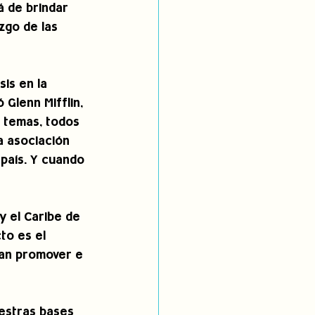
 de brindar 
zgo de las 
is en la 
Glenn Mifflin, 
 temas, todos 
a asociación 
país. Y cuando 
 el Caribe de 
to es el 
dan promover e 
estras bases 