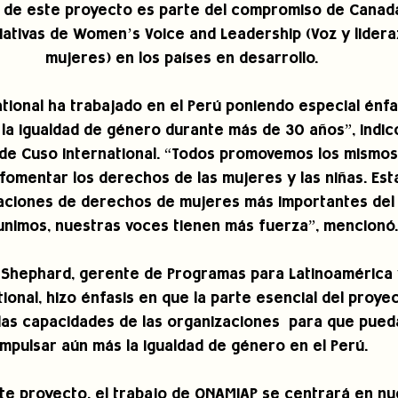
o de este proyecto es parte del compromiso de Canadá
ciativas de Women’s Voice and Leadership (Voz y lidera
mujeres) en los países en desarrollo.
tional ha trabajado en el Perú poniendo especial énfas
a igualdad de género durante más de 30 años”, indicó 
 de Cuso International. “Todos promovemos los mismos
fomentar los derechos de las mujeres y las niñas. Est
aciones de derechos de mujeres más importantes del 
unimos, nuestras voces tienen más fuerza”, mencionó.
a Shephard, gerente de Programas para Latinoamérica y
ional, hizo énfasis en que la parte esencial del proyec
 las capacidades de las organizaciones  para que pue
impulsar aún más la igualdad de género en el Perú.
te proyecto, el trabajo de ONAMIAP se centrará en nu