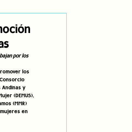
utoidentificación
moción
as
dígenas
ajan por los 
promover los 
 Consorcio 
 Andinas y 
Mujer (DEMUS), 
Ramos (MMR) 
s mujeres en 