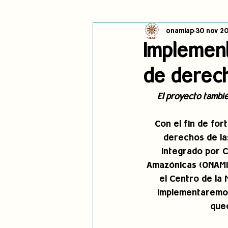
onamiap
30 nov 20
Cambio climático
Navegador in
Implemen
de derech
Alertas
Pronunciamientos
El proyecto tambié
jóvenes indígenas
Incidencias
Con el fin de for
derechos de las
integrado por C
Amazónicas (ONAMIA
el Centro de la
implementaremos
quec