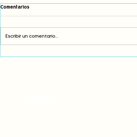
Comentarios
Escribir un comentario...
Comunidades asháninkas
COP30: Resi
actualizan sus estatutos
frente a la
comunales para fortalecer
complicidad
su autonomía y gobernanza
climática
territorial.
CONTACTO
onamiap.org
Jr. Santa Rosa 327 Lima, Perú.
01-4280635 / 953 532 064
onamiap@onamiap.org