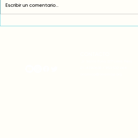
Escribir un comentario...
Comunidades asháninkas
COP30: Resi
actualizan sus estatutos
frente a la
comunales para fortalecer
complicidad
su autonomía y gobernanza
climática
territorial.
CONTACTO
onamiap.org
Jr. Santa Rosa 327 Lima, Perú.
01-4280635 / 953 532 064
onamiap@onamiap.org