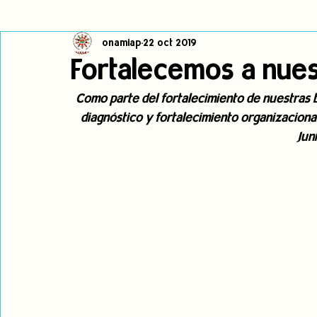
onamiap
22 oct 2019
Cambio climático
Navegador indígena
Publicaciones
Fortalecemos a nues
Como parte del fortalecimiento de nuestras 
Alertas
Pronunciamientos
Observatorio de consulta previa
diagnóstico y fortalecimiento organizaciona
Jun
jóvenes indígenas
Incidencias
incidencia
PNPI