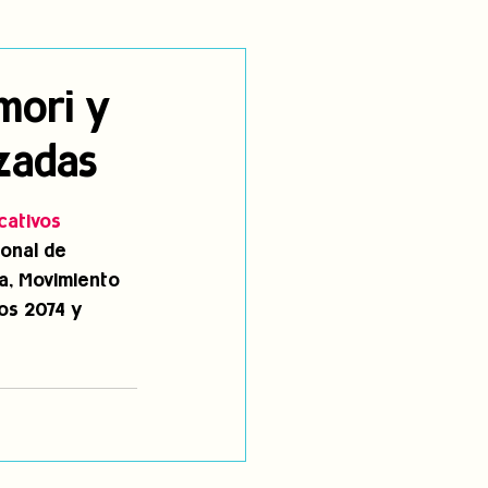
utoidentificación
mori y
rzadas
dígenas
cativos 
onal de 
a, Movimiento 
os 2074 y 