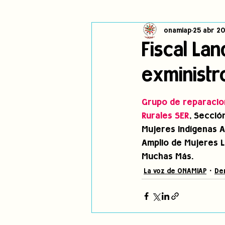
onamiap
25 abr 20
Cambio climático
Navegador in
Fiscal La
exministr
Alertas
Pronunciamientos
Grupo de reparacion
jóvenes indígenas
Incidencias
Rurales SER
, Secció
Mujeres Indígenas A
Amplio de Mujeres L
Muchas Más.
La voz de ONAMIAP
De