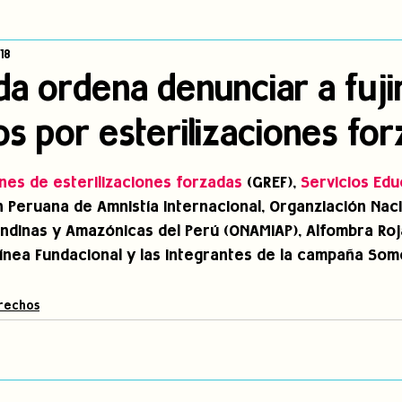
18
dígena
Publicaciones
Consulta previa
Sin categoría
A
nda ordena denunciar a fuji
os por esterilizaciones fo
Observatorio de consulta previa
Mujeres indígenas
Territorios in
es de esterilizaciones forzadas
 (GREF), 
Servicios Edu
incidencia
PNPI
Nuestras Raíces Cuentan
n Peruana de Amnistía Internacional, Organziación Naci
ndinas y Amazónicas del Perú (ONAMIAP), Alfombra Roj
ínea Fundacional y las integrantes de la campaña Som
rechos