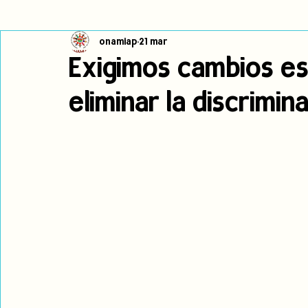
onamiap
21 mar
Cambio climático
Navegador indígena
Publicaciones
Exigimos cambios es
eliminar la discrimina
Alertas
Pronunciamientos
Observatorio de consulta previa
jóvenes indígenas
Incidencias
incidencia
PNPI