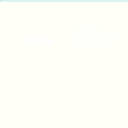
AMÉRICA LATINA!
VIOLENCIA
CONTACTO
onamiap.org
Jr. Santa Rosa 327 Lima, Perú.
01-4280635 / 953 532 064
onamiap@onamiap.org