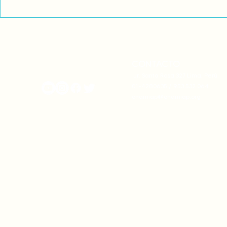
Comunidades asháninkas
COP30: Resi
actualizan sus estatutos
frente a la
comunales para fortalecer
complicidad
su autonomía y gobernanza
climática
territorial.
CONTACTO
onamiap.org
Jr. Santa Rosa 327 Lima, Perú.
01-4280635 / 953 532 064
onamiap@onamiap.org