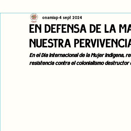
onamiap
4 sept 2024
Cambio climático
Navegador indígena
Publicaciones
EN DEFENSA DE LA M
NUESTRA PERVIVENCIA
Alertas
Pronunciamientos
Observatorio de consulta previa
En el Día Internacional de la Mujer Indígena,
resistencia contra el colonialismo destructor
jóvenes indígenas
Incidencias
incidencia
PNPI