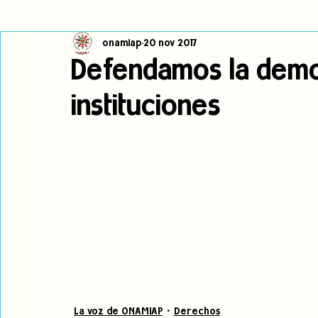
onamiap
20 nov 2017
Cambio climático
Navegador indígena
Publicaciones
Defendamos la demo
instituciones
Alertas
Pronunciamientos
Observatorio de consulta previa
jóvenes indígenas
Incidencias
incidencia
PNPI
La voz de ONAMIAP
Derechos