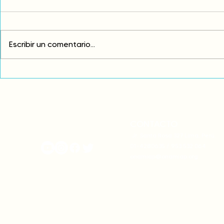
Escribir un comentario...
Comunidades asháninkas
COP30: Resi
actualizan sus estatutos
frente a la
comunales para fortalecer
complicidad
su autonomía y gobernanza
climática
territorial.
CONTACTO
onamiap.org
Jr. Santa Rosa 327 Lima, Perú.
01-4280635 / 953 532 064
onamiap@onamiap.org