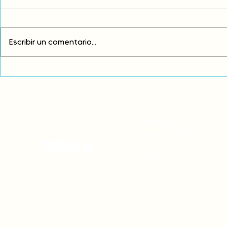
Escribir un comentario...
Comunidades asháninkas
COP30: Resi
actualizan sus estatutos
frente a la
comunales para fortalecer
complicidad
su autonomía y gobernanza
climática
territorial.
CONTACTO
onamiap.org
Jr. Santa Rosa 327 Lima, Perú.
01-4280635 / 953 532 064
onamiap@onamiap.org