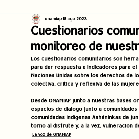
onamiap
18 ago 2023
Cambio climático
Navegador indígena
Publicaciones
Cuestionarios comuni
monitoreo de nuest
Alertas
Pronunciamientos
Observatorio de consulta previa
Los cuestionarios comunitarios son herra
para dar respuesta a indicadores para el 
jóvenes indígenas
Incidencias
incidencia
PNPI
Naciones Unidas sobre los derechos de lo
colectiva, crítica y reflexiva de las mujer
Desde ONAMIAP junto a nuestras bases or
espacios de dialogo junto a comunidades
comunidades indígenas Asháninkas de Juní
torno al disfrute y, a la vez, vulneración 
La voz de ONAMIAP