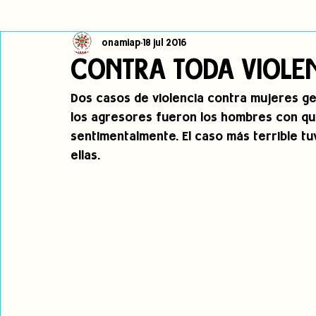
onamiap
18 jul 2016
Cambio climático
Navegador indígena
Publicaciones
CONTRA TODA VIOLEN
Dos casos de violencia contra mujeres g
Alertas
Pronunciamientos
Observatorio de consulta previa
los agresores fueron los hombres con qu
sentimentalmente. El caso más terrible tu
ellas. 
jóvenes indígenas
Incidencias
incidencia
PNPI