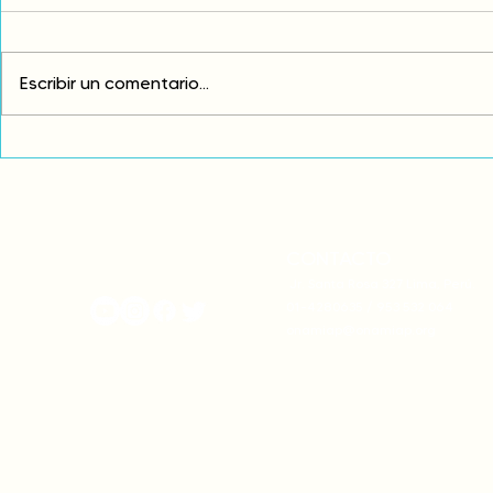
Escribir un comentario...
Exigimos cambios
¡FUERA EL I
estructurales para eliminar
AMÉRICA LAT
la discriminación racial
CONTACTO
onamiap.org
Jr. Santa Rosa 327 Lima, Perú.
01-4280635 / 953 532 064
onamiap@onamiap.org