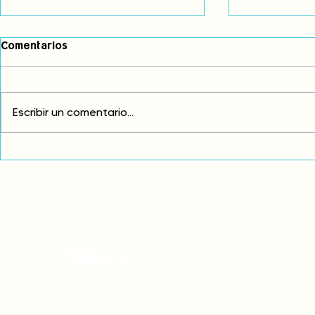
Comentarios
Escribir un comentario...
Comunidades asháninkas
COP30: Resi
actualizan sus estatutos
frente a la
comunales para fortalecer
complicidad
su autonomía y gobernanza
climática
territorial.
CONTACTO
onamiap.org
Jr. Santa Rosa 327 Lima, Perú.
01-4280635 / 953 532 064
onamiap@onamiap.org