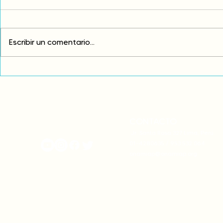
Escribir un comentario...
Comunidades asháninkas
COP30: Resi
actualizan sus estatutos
frente a la
comunales para fortalecer
complicidad
su autonomía y gobernanza
climática
territorial.
CONTACTO
onamiap.org
Jr. Santa Rosa 327 Lima, Perú.
01-4280635 / 953 532 064
onamiap@onamiap.org