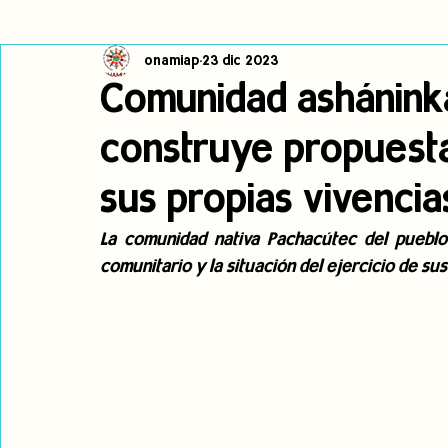
onamiap
23 dic 2023
Cambio climático
Navegador indígena
Publicaciones
Comunidad ashánink
construye propuesta
Alertas
Pronunciamientos
Observatorio de consulta previa
sus propias vivencia
jóvenes indígenas
Incidencias
incidencia
PNPI
La comunidad nativa Pachacútec del pueblo 
comunitario y la situación del ejercicio de s