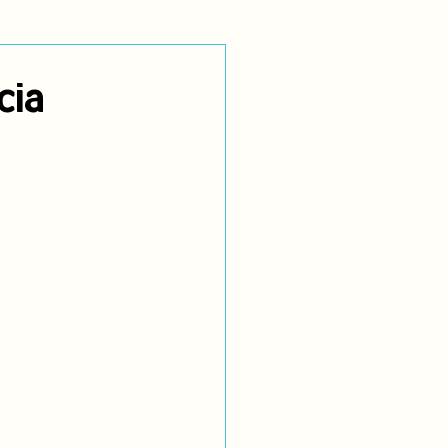
utoidentificación
cia
dígenas