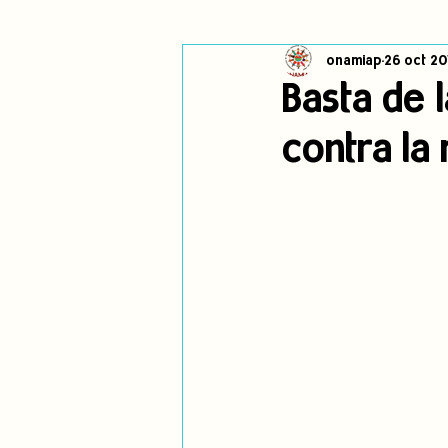
onamiap
26 oct 20
Cambio climático
Navegador in
Basta de l
contra la
Alertas
Pronunciamientos
jóvenes indígenas
Incidencias