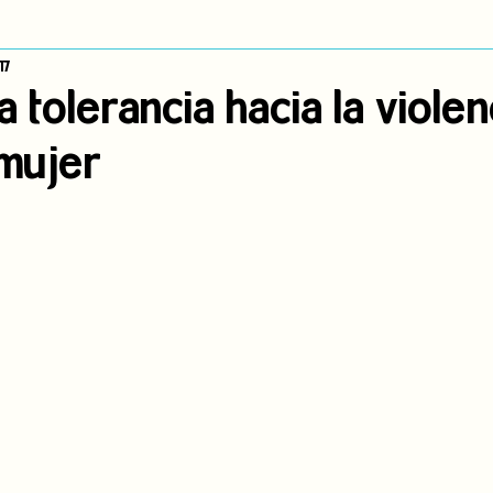
17
dígena
Publicaciones
Consulta previa
Sin categoría
A
a tolerancia hacia la violen
 mujer
Observatorio de consulta previa
Mujeres indígenas
Territorios in
incidencia
PNPI
Nuestras Raíces Cuentan