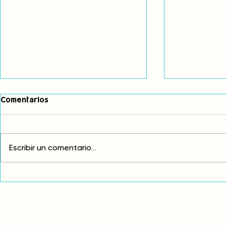
Comentarios
Escribir un comentario...
Comunidades asháninkas
COP30: Resi
actualizan sus estatutos
frente a la
comunales para fortalecer
complicidad
su autonomía y gobernanza
climática
territorial.