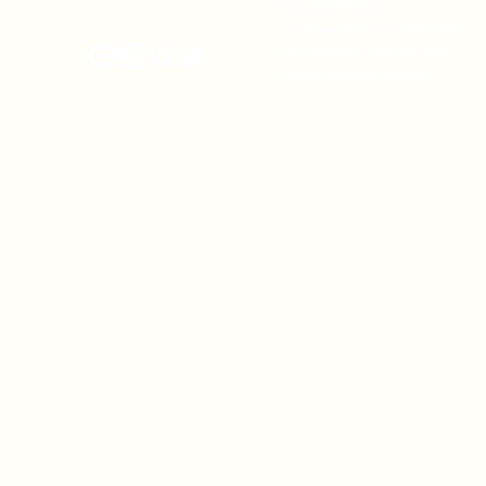
CONTACTO
onamiap.org
Jr. Santa Rosa 327 Lima, Perú.
01-4280635 / 953 532 064
onamiap@onamiap.org