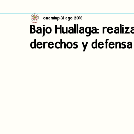
onamiap
31 ago 2018
Cambio climático
Navegador indígena
Publicaciones
Bajo Huallaga: reali
derechos y defensa
Alertas
Pronunciamientos
Observatorio de consulta previa
jóvenes indígenas
Incidencias
incidencia
PNPI