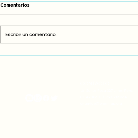
Comentarios
Escribir un comentario...
Exigimos cambios
¡FUERA EL I
estructurales para eliminar
AMÉRICA LAT
la discriminación racial
CONTACTO
onamiap.org
Jr. Santa Rosa 327 Lima, Perú.
01-4280635 / 953 532 064
onamiap@onamiap.org