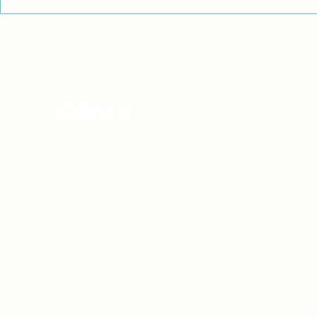
información llegada desde el...
Por ello, los..
CONTACTO
onamiap.org
Jr. Santa Rosa 327 Lima, Perú.
01-4280635 / 953 532 064
onamiap@onamiap.org