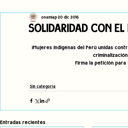
onamiap
20 dic 2016
Cambio climático
Navegador indígena
Publicaciones
SOLIDARIDAD CON EL
Alertas
Pronunciamientos
Observatorio de consulta previa
¡Mujeres indígenas del Perú unidas contra
criminalizació
Firma la peticíón para 
jóvenes indígenas
Incidencias
incidencia
PNPI
Sin categoría
Entradas recientes