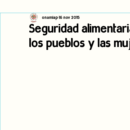
onamiap
16 nov 2015
Cambio climático
Navegador indígena
Publicaciones
Seguridad alimentari
los pueblos y las mu
Alertas
Pronunciamientos
Observatorio de consulta previa
jóvenes indígenas
Incidencias
incidencia
PNPI