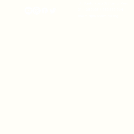
onamiap.org
Jr. Santa Rosa 327 Lima, Perú.
01-4280635 / 953 532 064
onamiap@onamiap.org