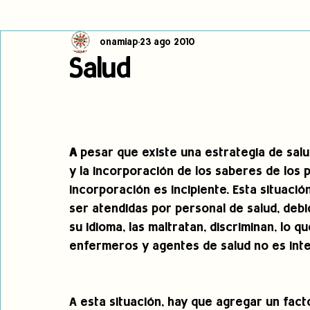
onamiap
23 ago 2010
Cambio climático
Navegador indígena
Publicaciones
Salud
Alertas
Pronunciamientos
Observatorio de consulta previa
A
 pesar que existe una estrategia de salu
jóvenes indígenas
Incidencias
incidencia
PNPI
y la incorporación de los saberes de los 
incorporación es incipiente. Esta situació
ser atendidas por personal de salud, deb
su idioma, las maltratan, discriminan, lo 
enfermeros y agentes de salud no es inte
A esta situación, hay que agregar un fact