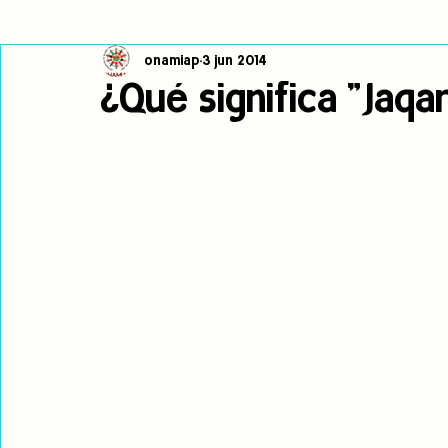
onamiap
3 jun 2014
Cambio climático
Navegador indígena
Publicaciones
¿Qué significa "Jaqa
Alertas
Pronunciamientos
Observatorio de consulta previa
jóvenes indígenas
Incidencias
incidencia
PNPI