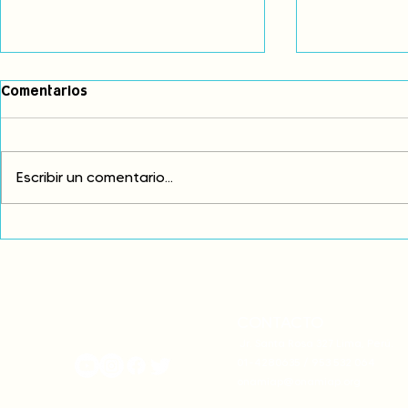
Comentarios
Escribir un comentario...
Exigimos cambios
¡FUERA EL I
estructurales para eliminar
AMÉRICA LAT
la discriminación racial
CONTACTO
onamiap.org
Jr. Santa Rosa 327 Lima, Perú.
01-4280635 / 953 532 064
onamiap@onamiap.org