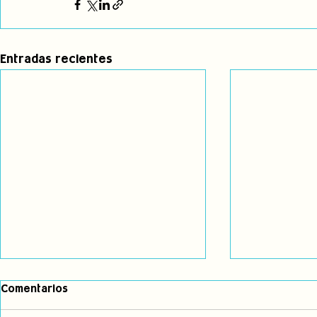
Entradas recientes
LA DICTADURA CÍVICO-
Nuestros d
Comentarios
MILITAR-EMPRESARIAL NOS
procesos d
SIGUE ASESINANDO: ¡EXIGIMOS