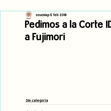
onamiap
5 feb 2018
Cambio climático
Navegador indígena
Publicaciones
Pedimos a la Corte I
a Fujimori
Alertas
Pronunciamientos
Observatorio de consulta previa
jóvenes indígenas
Incidencias
incidencia
PNPI
Sin categoría