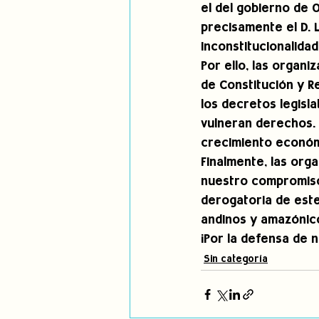
el del gobierno de O
precisamente el D. 
inconstitucionalidad
Por ello, las organ
de Constitución y R
los decretos legisla
vulneran derechos. 
crecimiento económ
Finalmente, las org
nuestro compromiso 
derogatoria de este 
andinos y amazónico
¡Por la defensa de n
Sin categoría