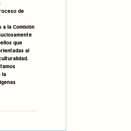
 
proceso de 
 a la Comisión 
inuciosamente 
ellos que 
rientadas al 
lturalidad.
stamos 
 la 
ígenas 