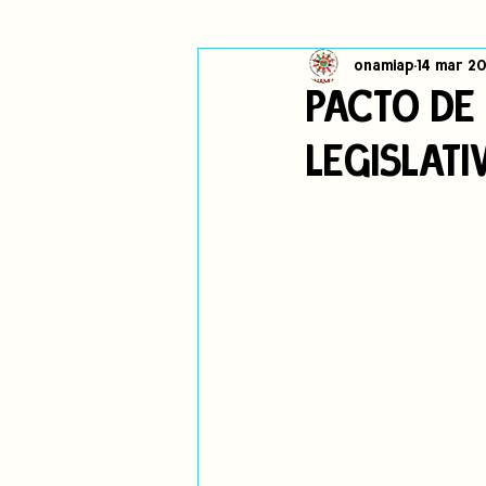
onamiap
14 mar 20
Cambio climático
Navegador in
PACTO DE
LEGISLAT
Alertas
Pronunciamientos
jóvenes indígenas
Incidencias