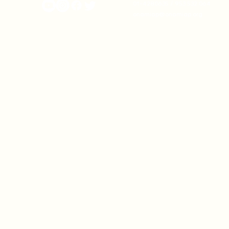
01-4280635 / 953 532 064
onamiap@onamiap.org