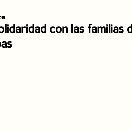
015
dígena
Publicaciones
Consulta previa
Sin categoría
A
lidaridad con las familias 
bas
Observatorio de consulta previa
Mujeres indígenas
Territorios in
incidencia
PNPI
Nuestras Raíces Cuentan