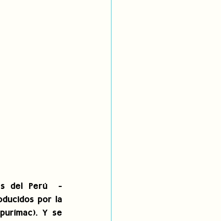
s del Perú  - 
ucidos por la 
purímac). Y se 