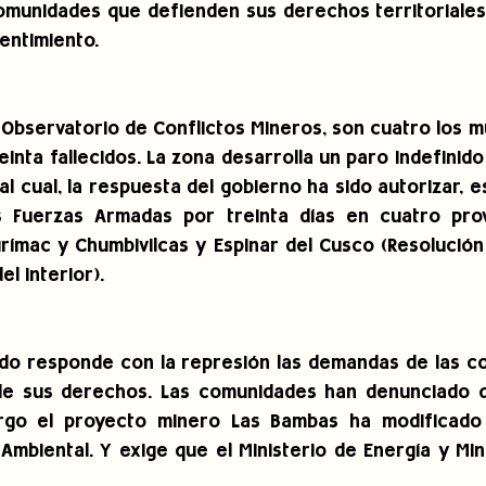
comunidades que defienden sus derechos territoriales,
entimiento.
Observatorio de Conflictos Mineros, son cuatro los mue
einta fallecidos. La zona desarrolla un paro indefinido
l cual, la respuesta del gobierno ha sido autorizar, es
s Fuerzas Armadas por treinta días en cuatro provi
ímac y Chumbivilcas y Espinar del Cusco (Resolució
el Interior).
do responde con la represión las demandas de las c
 de sus derechos. Las comunidades han denunciado q
rgo el proyecto minero Las Bambas ha modificado i
Ambiental. Y exige que el Ministerio de Energía y Mi