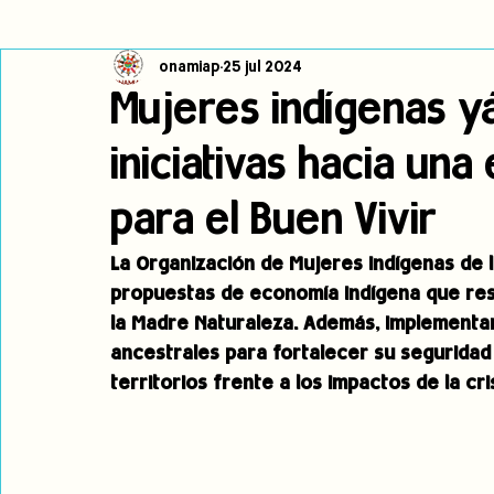
onamiap
25 jul 2024
Cambio climático
Navegador indígena
Publicaciones
Mujeres indígenas 
iniciativas hacia un
Alertas
Pronunciamientos
Observatorio de consulta previa
para el Buen Vivir
jóvenes indígenas
Incidencias
incidencia
PNPI
La Organización de Mujeres Indígenas de
propuestas de economía indígena que resp
la Madre Naturaleza. Además, implementan
ancestrales para fortalecer su seguridad 
territorios frente a los impactos de la cris