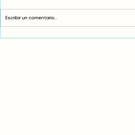
Escribir un comentario...
Exigimos cambios
¡FUERA EL I
estructurales para eliminar
AMÉRICA LAT
la discriminación racial
CONTACTO
onamiap.org
Jr. Santa Rosa 327 Lima, Perú.
01-4280635 / 953 532 064
onamiap@onamiap.org