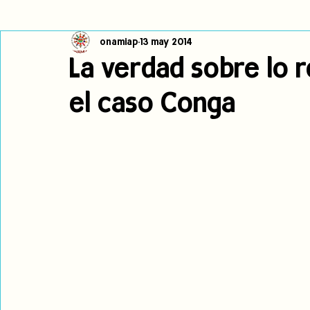
onamiap
13 may 2014
Cambio climático
Navegador indígena
Publicaciones
La verdad sobre lo r
el caso Conga
Alertas
Pronunciamientos
Observatorio de consulta previa
jóvenes indígenas
Incidencias
incidencia
PNPI