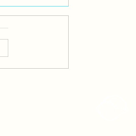
ioComunitaria: ¿Las
res y pueblos indígenas
s libres? ¿Realmente lo
os?