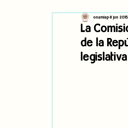
onamiap
8 jun 2015
Cambio climático
Navegador in
La Comisi
de la Rep
Alertas
Pronunciamientos
legislativa
jóvenes indígenas
Incidencias