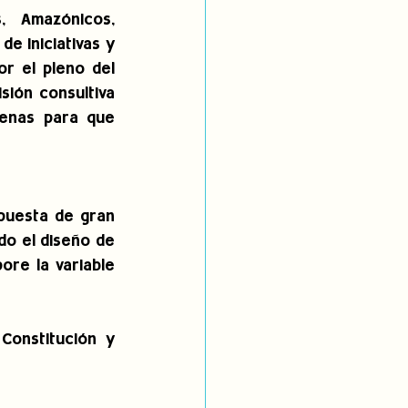
 Amazónicos, 
 iniciativas y 
r el pleno del 
ión consultiva 
enas para que 
uesta de gran 
o el diseño de 
re la variable 
onstitución y 