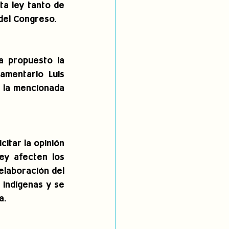
a ley tanto de 
 del Congreso.
 propuesto la 
mentario Luis 
e la mencionada 
itar la opinión 
y afecten los 
laboración del 
indígenas y se 
a.