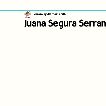
onamiap
19 mar 2014
Cambio climático
Navegador indígena
Publicaciones
Juana Segura Serran
Alertas
Pronunciamientos
Observatorio de consulta previa
jóvenes indígenas
Incidencias
incidencia
PNPI