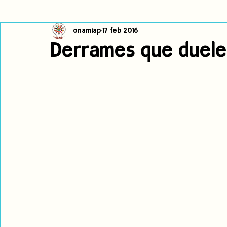
onamiap
17 feb 2016
Cambio climático
Navegador indígena
Publicaciones
Derrames que duel
Alertas
Pronunciamientos
Observatorio de consulta previa
jóvenes indígenas
Incidencias
incidencia
PNPI