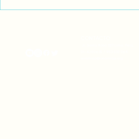
Exigimos cambios
¡FUERA EL I
estructurales para eliminar
AMÉRICA LAT
la discriminación racial
CONTACTO
onamiap.org
Jr. Santa Rosa 327 Lima, Perú.
01-4280635 / 953 532 064
onamiap@onamiap.org