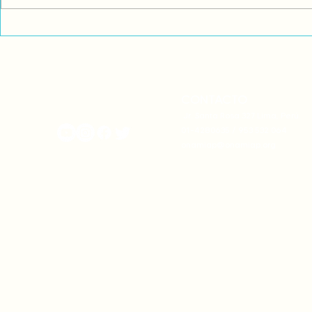
Juliaca, de acuerdo con
materiales y 
información llegada desde el...
Por ello, los..
CONTACTO
onamiap.org
Jr. Santa Rosa 327 Lima, Perú.
01-4280635 / 953 532 064
onamiap@onamiap.org