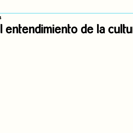
4
dígena
Publicaciones
Consulta previa
Sin categoría
A
l entendimiento de la cultu
Observatorio de consulta previa
Mujeres indígenas
Territorios in
incidencia
PNPI
Nuestras Raíces Cuentan