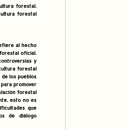
tura forestal. 
ltura forestal 
fiere al hecho 
restal oficial. 
ontroversias y 
ltura forestal 
de los pueblos 
 para promover 
ación forestal 
te, esto no es 
icultades que 
s de diálogo 