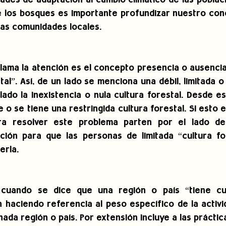
ades de adaptación al cambio climático de las poblaci
 los bosques es importante profundizar nuestro cono
 las comunidades locales.
lama la atención es el concepto presencia o ausencia
tal”. Así, de un lado se menciona una débil, limitada o
lado la inexistencia o nula cultura forestal. Desde es
e o se tiene una restringida cultura forestal. Si esto e
ra resolver este problema parten por el lado de 
ación para que las personas de limitada “cultura fo
erla.
 cuando se dice que una región o país “tiene cult
haciendo referencia al peso específico de la activid
nada región o país. Por extensión incluye a las práctic