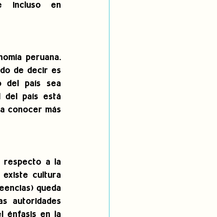
e incluso en 
nomía peruana. 
do de decir es 
 del país sea 
del país está 
ca conocer más 
 respecto a la 
existe cultura 
eencias) queda 
s autoridades 
 énfasis en la 