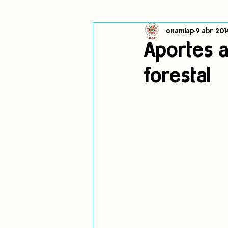
onamiap
9 abr 201
Cambio climático
Navegador in
Aportes a
forestal
Alertas
Pronunciamientos
jóvenes indígenas
Incidencias