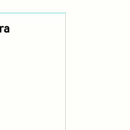
utoidentificación
ra
dígenas