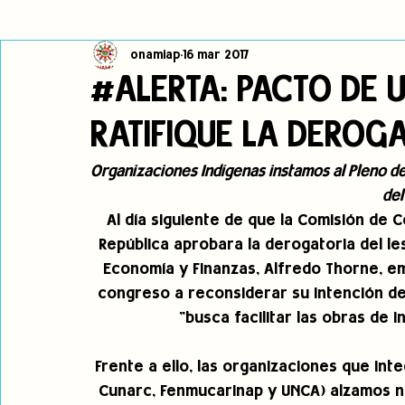
onamiap
16 mar 2017
Cambio climático
Navegador indígena
Publicaciones
#ALERTA: PACTO DE U
RATIFIQUE LA DEROGAT
Alertas
Pronunciamientos
Observatorio de consulta previa
Organizaciones Indígenas instamos al Pleno del
del
jóvenes indígenas
Incidencias
incidencia
PNPI
Al día siguiente de que la Comisión de 
República aprobara la derogatoria del les
Economía y Finanzas, Alfredo Thorne, em
congreso a reconsiderar su intención d
"busca facilitar las obras de 
Frente a ello, las organizaciones que int
Cunarc, Fenmucarinap y UNCA) alzamos nu