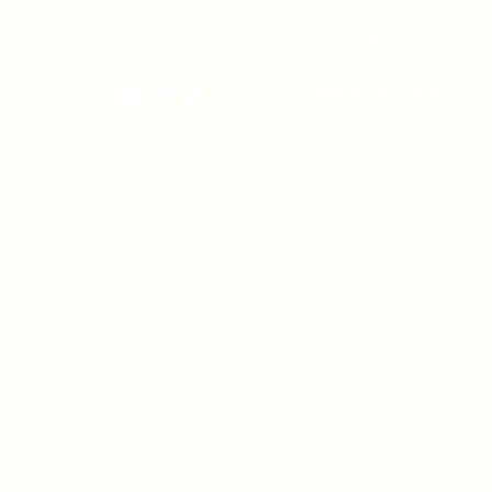
CONTACTO
onamiap.org
Jr. Santa Rosa 327 Lima, Perú.
01-4280635 / 953 532 064
onamiap@onamiap.org