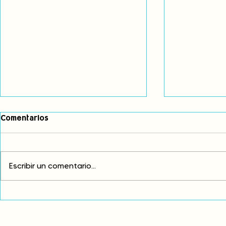
Comentarios
Escribir un comentario...
Exigimos cambios
¡FUERA EL I
estructurales para eliminar
AMÉRICA LAT
la discriminación racial