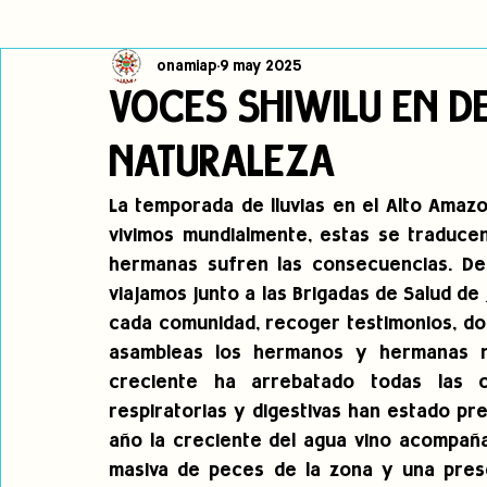
onamiap
9 may 2025
Cambio climático
Navegador indígena
Publicaciones
VOCES SHIWILU EN D
NATURALEZA
Alertas
Pronunciamientos
Observatorio de consulta previa
La temporada de lluvias en el Alto Amazon
vivimos mundialmente, estas se traduce
jóvenes indígenas
Incidencias
incidencia
PNPI
hermanas sufren las consecuencias. De
viajamos junto a las Brigadas de Salud de
cada comunidad, recoger testimonios, dob
asambleas los hermanos y hermanas no
creciente ha arrebatado todas las c
respiratorias y digestivas han estado pr
año la creciente del agua vino acompaña
masiva de peces de la zona y una prese