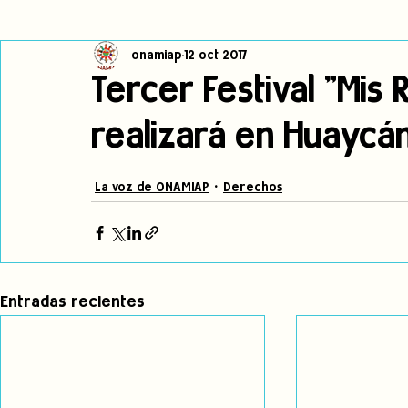
onamiap
12 oct 2017
Cambio climático
Navegador indígena
Publicaciones
Tercer Festival "Mis
realizará en Huaycán
Alertas
Pronunciamientos
Observatorio de consulta previa
La voz de ONAMIAP
Derechos
jóvenes indígenas
Incidencias
incidencia
PNPI
Entradas recientes