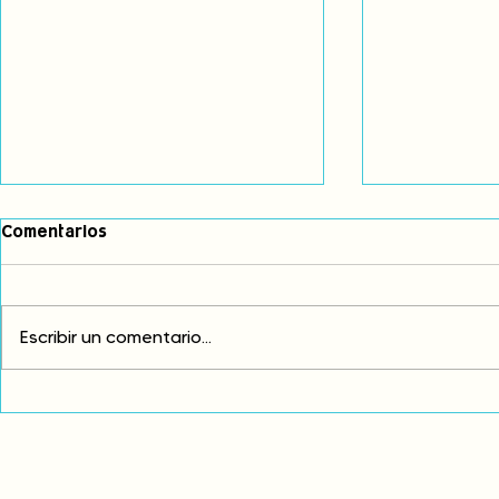
Comentarios
Escribir un comentario...
Comunidades asháninkas
COP30: Resi
actualizan sus estatutos
frente a la
comunales para fortalecer
complicidad
su autonomía y gobernanza
climática
territorial.