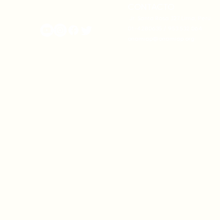
CONTACTO
onamiap.org
Jr. Santa Rosa 327 Lima, Perú.
01-4280635 / 953 532 064
onamiap@onamiap.org