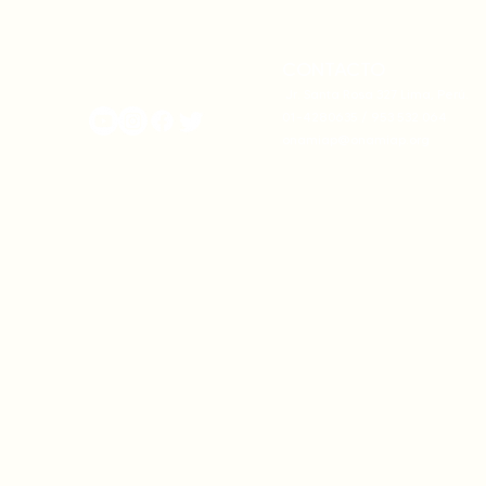
comunales para fortalecer
complicidad
su autonomía y gobernanza
climática
territorial.
CONTACTO
onamiap.org
Jr. Santa Rosa 327 Lima, Perú.
01-4280635 / 953 532 064
onamiap@onamiap.org