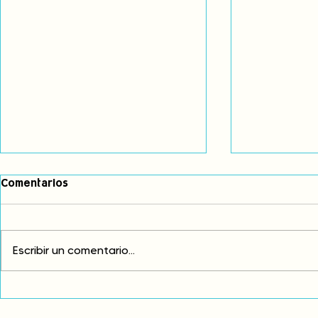
Comentarios
Escribir un comentario...
Comunidades asháninkas
COP30: Resi
actualizan sus estatutos
frente a la