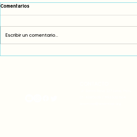
Comentarios
Escribir un comentario...
Comunidades asháninkas
Fortalecem
monitorean el ejercicio de
vínculo anc
sus derechos como pueblos
agua
indígenas
CONTACTO
onamiap.org
Jr. Santa Rosa 327 Lima, Perú.
01-4280635 / 953 532 064
onamiap@onamiap.org