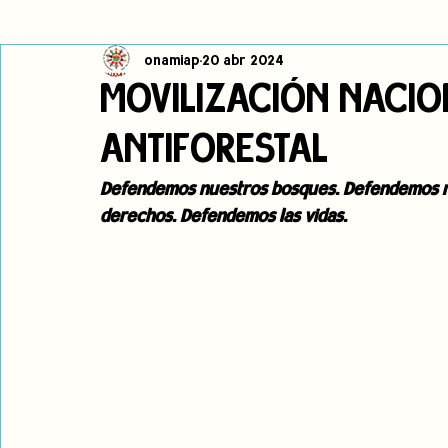
onamiap
20 abr 2024
Cambio climático
Navegador indígena
Publicaciones
MOVILIZACIÓN NACIO
ANTIFORESTAL
Alertas
Pronunciamientos
Observatorio de consulta previa
Defendemos nuestros bosques. Defendemos nu
derechos. Defendemos las vidas.
jóvenes indígenas
Incidencias
incidencia
PNPI